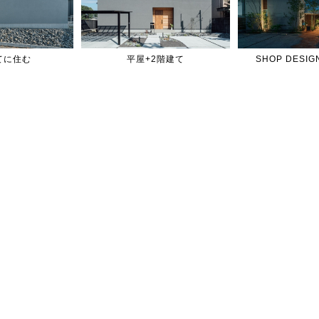
てに住む
平屋+2階建て
SHOP DES