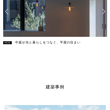
感性が光るヴィンテージが映える家
和の趣が迎える洗練された平屋
中庭が光と暮らしをつなぐ、平屋の住まい
建築事例