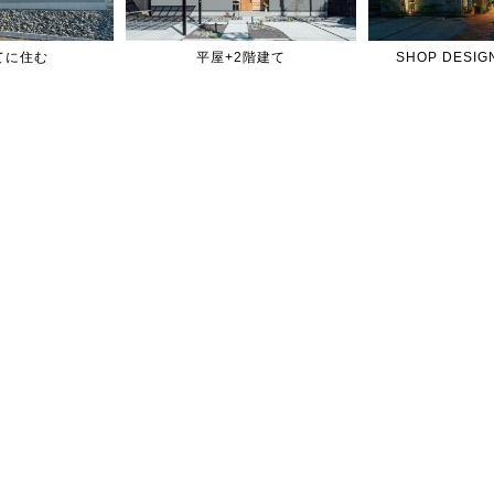
てに住む
平屋+2階建て
SHOP DES