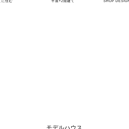
てに住む
平屋+2階建て
SHOP DES
モデルハウス