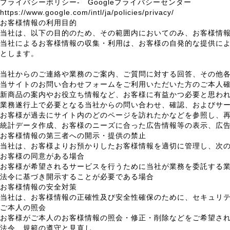
プライバシーポリシー- Googleプライバシーセンター
https://www.google.com/intl/ja/policies/privacy/
お客様情報の利用目的
当社は、以下の目的のため、その範囲内においてのみ、お客様情
当社によるお客様情報の収集・利用は、お客様の自発的な提供に
とします。
当社からのご連絡や業務のご案内、ご質問に対する回答、その他
当サイトのお問い合わせフォームをご利用いただいた方のご本人
新商品の案内やお役立ち情報など、お客様に有益かつ必要と思わ
業務遂行上で必要となる当社からの問い合わせ、確認、およびサ
お客様が過去にサイト内のどのページを訪れたかなどを参照し、
統計データ作成、お客様のニーズに合った広告情報等の表示、広
お客様情報の第三者への開示・提供の禁止
当社は、お客様よりお預かりしたお客様情報を適切に管理し、次
お客様の同意がある場合
お客様が希望されるサービスを行うために当社が業務を委託する
法令に基づき開示することが必要である場合
お客様情報の安全対策
当社は、お客様情報の正確性及び安全性確保のために、セキュリ
ご本人の照会
お客様がご本人のお客様情報の照会・修正・削除などをご希望さ
法令、規範の遵守と見直し