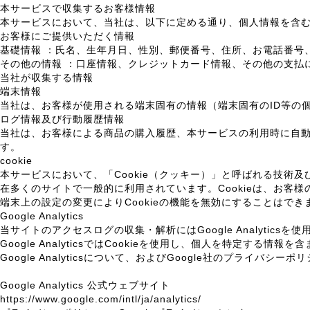
本サービスで収集するお客様情報
本サービスにおいて、当社は、以下に定める通り、個人情報を含
お客様にご提供いただく情報
基礎情報 ：氏名、生年月日、性別、郵便番号、住所、お電話番号
その他の情報 ：口座情報、クレジットカード情報、その他の支払
当社が収集する情報
端末情報
当社は、お客様が使用される端末固有の情報（端末固有のID等の
ログ情報及び行動履歴情報
当社は、お客様による商品の購入履歴、本サービスの利用時に自動
す。
cookie
本サービスにおいて、「Cookie（クッキー）」と呼ばれる技術及
在多くのサイトで一般的に利用されています。Cookieは、お
端末上の設定の変更によりCookieの機能を無効にすることはで
Google Analytics
当サイトのアクセスログの収集・解析にはGoogle Analyticsを
Google AnalyticsではCookieを使用し、個人を特定
Google Analyticsについて、およびGoogle社のプライバ
Google Analytics 公式ウェブサイト
https://www.google.com/intl/ja/analytics/