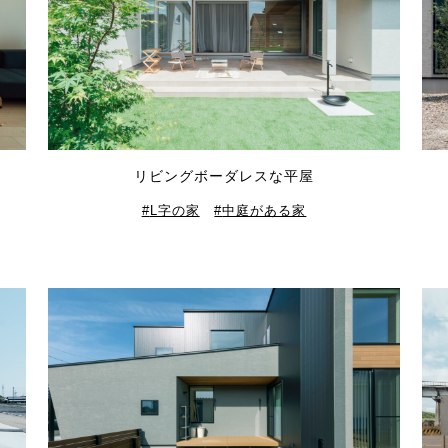
リビングボーダレスな平屋
L字の家
中庭がある家