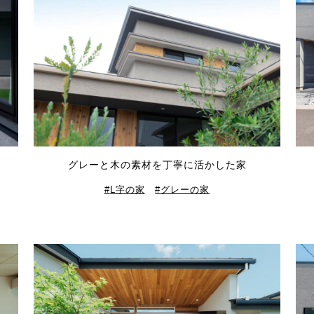
グレーと木の素材を丁寧に活かした家
L字の家
グレーの家