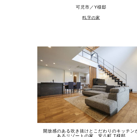
可児市／Y様邸
L字の家
開放感のある吹き抜けとこだわりのキッチン
あるリゾートの家 安八町 T様邸