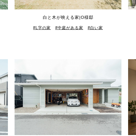
白と木が映える家|O様邸
L字の家
中庭がある家
白い家