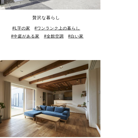
贅沢な暮らし
L字の家
ワンランク上の暮らし
中庭がある家
全館空調
白い家