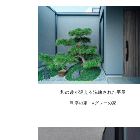
和の趣が迎える洗練された平屋
L字の家
グレーの家