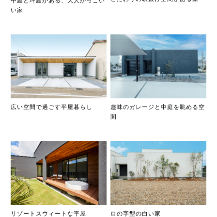
中庭と坪庭がある、大人かっこい
い家
広い空間で過ごす平屋暮らし
趣味のガレージと中庭を眺める空
間
リゾートスウィートな平屋
ロの字型の白い家