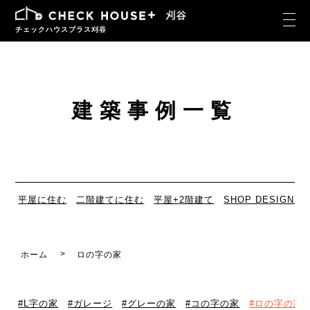
チェックハウスプラス刈谷
建築事例一覧
平屋に住む
二階建てに住む
平屋+2階建て
SHOP DESIGN
ホーム
ロの字の家
L字の家
ガレージ
グレーの家
コの字の家
ロの字の家